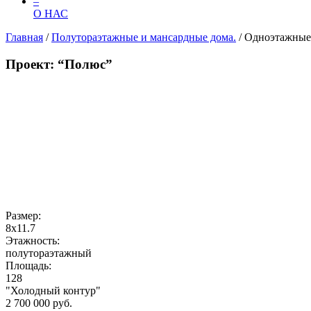
–
О НАС
Главная
/
Полутораэтажные и мансардные дома.
/
Одноэтажные 
Проект: “Полюс”
Размер:
8х11.7
Этажность:
полутораэтажный
Площадь:
128
"Холодный контур"
2 700 000 руб.