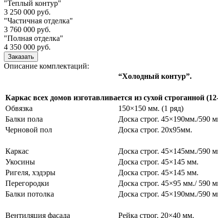
"Теплый контур"
3 250 000
руб.
"Частичная отделка"
3 760 000
руб.
"Полная отделка"
4 350 000
руб.
Заказать
Описание комплектаций:
“Холодный контур”.
Каркас всех домов изготавливается из сухой строганной (1
Обвязка
150×150 мм. (1 ряд)
Балки пола
Доска строг. 45×190мм./590 м
Черновой пол
Доска строг. 20х95мм.
Каркас
Доска строг. 45×145мм./590 м
Укосины
Доска строг. 45×145 мм.
Ригеля, хэдэры
Доска строг. 45×145 мм.
Перегородки
Доска строг. 45×95 мм./ 590 м
Балки потолка
Доска строг. 45×190мм./590 м
Вентиляция фасада
Рейка строг. 20×40 мм.