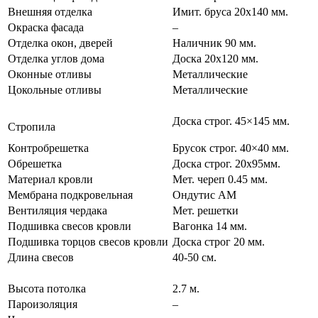
Внешняя отделка
Имит. бруса 20х140 мм.
Окраска фасада
–
Отделка окон, дверей
Наличник 90 мм.
Отделка углов дома
Доска 20х120 мм.
Оконные отливы
Металлические
Цокольные отливы
Металлические
Доска строг. 45×145 мм.
Стропила
Контробрешетка
Брусок строг. 40×40 мм.
Обрешетка
Доска строг. 20х95мм.
Материал кровли
Мет. череп 0.45 мм.
Мембрана подкровельная
Ондутис АМ
Вентиляция чердака
Мет. решетки
Подшивка свесов кровли
Вагонка 14 мм.
Подшивка торцов свесов кровли
Доска строг 20 мм.
Длина свесов
40-50 см.
Высота потолка
2.7 м.
Пароизоляция
–