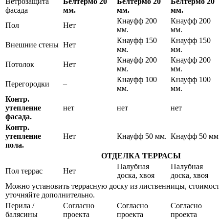
Ветрозащита
Белтермо 20
Белтермо 20
Белтермо 20
фасада
мм.
мм.
мм.
Кнауфф 200
Кнауфф 200
Пол
Нет
мм.
мм.
Кнауфф 150
Кнауфф 150
Внешние стены
Нет
мм.
мм.
Кнауфф 200
Кнауфф 200
Потолок
Нет
мм.
мм.
Кнауфф 100
Кнауфф 100
Перегородки
–
мм.
мм.
Контр.
утепление
нет
нет
нет
фасада.
Контр.
утепление
Нет
Кнауфф 50 мм.
Кнауфф 50 мм
пола.
ОТДЕЛКА ТЕРРАСЫ
Палубная
Палубная
Пол террас
Нет
доска, хвоя
доска, хвоя
Можно установить террасную доску из лиственницы, стоимос
уточняйте дополнительно.
Перила /
Согласно
Согласно
Согласно
балясины
проекта
проекта
проекта