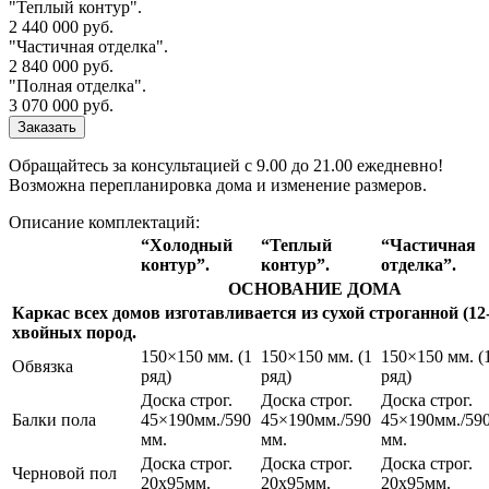
"Теплый контур".
2 440 000
руб.
"Частичная отделка".
2 840 000
руб.
"Полная отделка".
3 070 000
руб.
Заказать
Обращайтесь за консультацией с 9.00 до 21.00 ежедневно!
Возможна перепланировка дома и изменение размеров.
Описание комплектаций:
“Холодный
“Теплый
“Частичная
контур”.
контур”.
отделка”.
ОСНОВАНИЕ ДОМА
Каркас всех домов изготавливается из сухой строганной (12
хвойных пород.
150×150 мм. (1
150×150 мм. (1
150×150 мм. (
Обвязка
ряд)
ряд)
ряд)
Доска строг.
Доска строг.
Доска строг.
Балки пола
45×190мм./590
45×190мм./590
45×190мм./59
мм.
мм.
мм.
Доска строг.
Доска строг.
Доска строг.
Черновой пол
20х95мм.
20х95мм.
20х95мм.