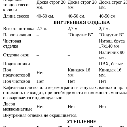
Доска строг 20
Доска строг 20
Доска строг 2
торцов свесов
мм.
мм.
мм.
кровли
Длина свесов
40-50 см.
40-50 см.
40-50 см.
ВНУТРЕННЯЯ ОТДЕЛКА
Высота потолка
2.7 м.
2,7 м.
2,7 м.
Пароизоляция
–
“Ондутис В”
“Ондутис В”
Чистовая
Имтац. бруса
–
–
отделка
17х140 мм.
Наличник 90
Отделка окон
–
–
мм.
Подоконники
–
–
ПВХ, белые
Пол
Квикдек 16
Квикдек 16
Нет
предчистовой
мм.
мм.
Пол чистовой
Нет
Нет
Нет
Кафельная плитка или керамогранит в санузлах, ваннах и пр.
стоимость не входит, при необходимости возможность монтажа
оговаривается индивидуально.
Двери
Нет
Нет
Нет
межкомнатные
Внутренняя отделка не окрашивается.
УТЕПЛЕНИЕ