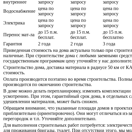
внутреннее
запросу
запросу
запросу
цена по
цена по
цена по
Водоснабжение
запросу
запросу
запросу
цена по
цена по
цена по
Электрика
запросу
запросу
запросу
до 15 п.м.
до 15 п.м.
до 15 п.м.
Перенос мат-ла
бесплат.
бесплат.
бесплатно
Гарантия
2 года
2 года
3 года
Приведенная стоимость на дома актуальна только при строител
наличные. При строительстве дома с любыми заемными средст
государственным программам цену уточняйте у нас дополните
Строительство дома, доставка материала в радиусе 50 км от К
стоимость.
Оплата производится поэтапно во время строительства. Полны
производится по окончанию строительства.
В доме можно делать перепланировку, изменять комплектации
усмотрению. При этом, гарантийный срок дома, в отдельных с
удешевлении материалов, может быть снижен.
Обращаем внимание, что указанные площади домов в проекта
приблизительно (ориентировочно). Они могут отличаться из-з
перегородок и т.п. Уточняйте дополнительно.
Для выполнения строительных работ потребуется: электричест
для проживания бригады, туалет. При отсутствии этого, мы м