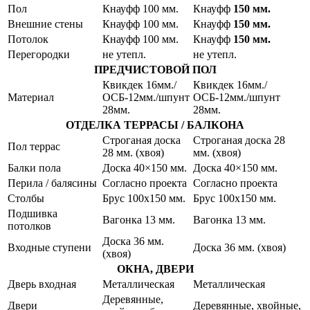
Пол
Кнауфф 100 мм.
Кнауфф
150
мм.
Внешние стены
Кнауфф 100 мм.
Кнауфф
150
мм.
Потолок
Кнауфф 100 мм.
Кнауфф
150
мм.
Перегородки
не утепл.
не утепл.
ПРЕДЧИСТОВОЙ ПОЛ
Квикдек 16мм./
Квикдек 16мм./
Материал
ОСБ-12мм./шпунт
ОСБ-12мм./шпунт
28мм.
28мм.
ОТДЕЛКА ТЕРРАСЫ / БАЛКОНА
Строганая доска
Строганая доска 28
Пол террас
28 мм. (хвоя)
мм. (хвоя)
Балки пола
Доска 40×150 мм.
Доска 40×150 мм.
Перила / балясины
Согласно проекта
Согласно проекта
Cтолбы
Брус 100х150 мм.
Брус 100х150 мм.
Подшивка
Вагонка 13 мм.
Вагонка 13 мм.
потолков
Доска 36 мм.
Входные ступени
Доска 36 мм. (хвоя)
(хвоя)
ОКНА, ДВЕРИ
Дверь входная
Металлическая
Металлическая
Деревянные,
Двери
Деревянные, хвойные,