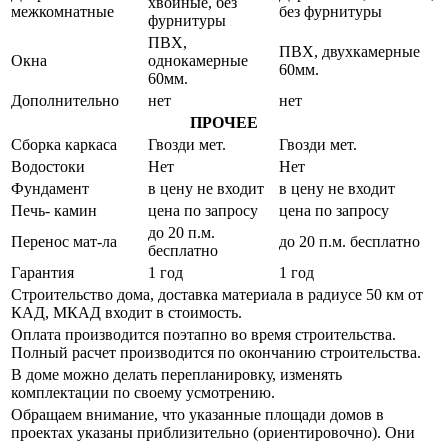
хвойные, без
межкомнатные
без фурнитуры
фурнитуры
ПВХ,
ПВХ, двухкамерные
Окна
однокамерные
60мм.
60мм.
Дополнительно
нет
нет
ПРОЧЕЕ
Сборка каркаса
Гвозди мет.
Гвозди мет.
Водостоки
Нет
Нет
Фундамент
в цену не входит
в цену не входит
Печь- камин
цена по запросу
цена по запросу
до 20 п.м.
Перенос мат-ла
до 20 п.м. бесплатно
бесплатно
Гарантия
1 год
1 год
Строительство дома, доставка материала в радиусе 50 км от
КАД, МКАД входит в стоимость.
Оплата производится поэтапно во время строительства.
Полный расчет производится по окончанию строительства.
В доме можно делать перепланировку, изменять
комплектации по своему усмотрению.
Обращаем внимание, что указанные площади домов в
проектах указаны приблизительно (ориентировочно). Они