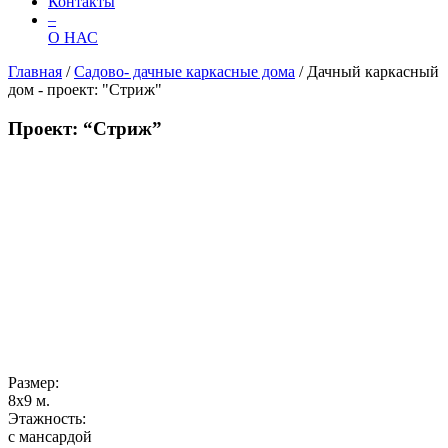
Контакты
–
О НАС
Главная
/
Садово- дачные каркасные дома
/
Дачный каркасный
дом - проект: "Стриж"
Проект: “Стриж”
Размер:
8х9 м.
Этажность:
с мансардой