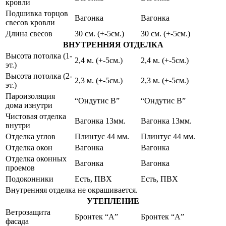
кровли
Подшивка торцов
Вагонка
Вагонка
свесов кровли
Длина свесов
30 см. (+-5см.)
30 см. (+-5см.)
ВНУТРЕННЯЯ ОТДЕЛКА
Высота потолка (1-
2,4 м. (+-5см.)
2,4 м. (+-5см.)
эт.)
Высота потолка (2-
2,3 м. (+-5см.)
2,3 м. (+-5см.)
эт.)
Пароизоляция
“Ондутис В”
“Ондутис В”
дома изнутри
Чистовая отделка
Вагонка 13мм.
Вагонка 13мм.
внутри
Отделка углов
Плинтус 44 мм.
Плинтус 44 мм.
Отделка окон
Вагонка
Вагонка
Отделка оконных
Вагонка
Вагонка
проемов
Подоконники
Есть, ПВХ
Есть, ПВХ
Внутренняя отделка не окрашивается.
УТЕПЛЕНИЕ
Ветрозащита
Бронтек “А”
Бронтек “А”
фасада