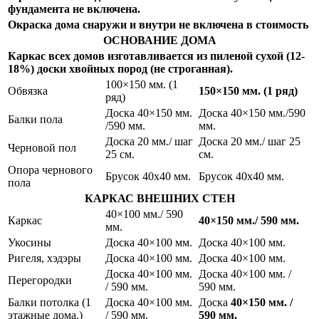
фундамента не включена.
Окраска дома снаружи и внутри не включена в стоимость
ОСНОВАНИЕ ДОМА
Каркас всех домов изготавливается из пиленой сухой (12-
18%) доски хвойных пород (не строганная).
100×150 мм. (1
Обвязка
150×150
мм. (1 ряд)
ряд)
Доска 40×150 мм.
Доска 40×150 мм./590
Балки пола
/590 мм.
мм.
Доска 20 мм./ шаг
Доска 20 мм./ шаг 25
Черновой пол
25 см.
см.
Опора чернового
Брусок 40х40 мм.
Брусок 40х40 мм.
пола
КАРКАС ВНЕШНИХ СТЕН
40×100 мм./ 590
Каркас
40×150
мм./ 590 мм.
мм.
Укосины
Доска 40×100 мм.
Доска 40×100 мм.
Ригеля, хэдэры
Доска 40×100 мм.
Доска 40×100 мм.
Доска 40×100 мм.
Доска 40×100 мм. /
Перегородки
/ 590 мм.
590 мм.
Балки потолка (1
Доска 40×100 мм.
Доска
40×150
мм. /
этажные дома.)
/ 590 мм.
590 мм.