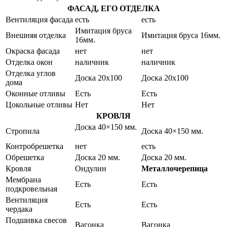
ФАСАД, ЕГО ОТДЕЛКА
Вентиляция фасада
есть
есть
Имитация бруса
Внешняя отделка
Имитация бруса 16мм.
16мм.
Окраска фасада
нет
нет
Отделка окон
наличник
наличник
Отделка углов
Доска 20х100
Доска 20х100
дома
Оконные отливы
Есть
Есть
Цокольные отливы
Нет
Нет
КРОВЛЯ
Доска 40×150 мм.
Стропила
Доска 40×150 мм.
Контробрешетка
нет
есть
Обрешетка
Доска 20 мм.
Доска 20 мм.
Кровля
Ондулин
Металлочерепица
Мембрана
Есть
Есть
подкровельная
Вентиляция
Есть
Есть
чердака
Подшивка свесов
Вагонка
Вагонка