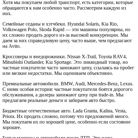
Хотя мы покупаем любой транспорт, есть категории, которые
обращаются к нам особенно часто. Рассмотрим каждую из
них.
Семейные седаны и хэтчбеки. Hyundai Solaris, Kia Rio,
Volkswagen Polo, Skoda Rapid — эти машины популярны, но
их сложно продать дорого из-за высокой конкуренции. Мы
даем за них справедливую цену, часто выше, чем предлагают
на Avito.
Кроссоверы и внедорожники. Nissan X-Trail, Toyota RAV4,
Mitsubishi Outlander, Kia Sportage. Это ликвидный товар, но
частные покупатели часто занижают цену, ссылаясь на пробег
или мелкие недостатки. Мы оцениваем объективно.
Премиальные автомобили. BMW, Audi, Mercedes-Benz, Lexus.
С ними особая история: частные покупатели боятся дорогого
обслуживания, а дилеры занижают цену при trade-in. Мы
предлагаем реальные деньги и забираем авто быстро.
Бюджетные отечественные авто. Lada Granta, Kalina, Vesta,
Priora. Их продать сложно, потому что предложений много.
Мы покупаем их по хорошей цене, особенно если состояние
хорошее.
Битые машины и автомобили после ДТП. Это наша