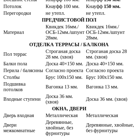
Потолок
Кнауфф 100 мм.
Кнауфф
150
мм.
Перегородки
не утепл.
не утепл.
ПРЕДЧИСТОВОЙ ПОЛ
Квикдек 16мм./
Квикдек 16мм./
Материал
ОСБ-12мм./шпунт
ОСБ-12мм./шпунт
28мм.
28мм.
ОТДЕЛКА ТЕРРАСЫ / БАЛКОНА
Строганая доска
Строганая доска 28
Пол террас
28 мм. (хвоя)
мм. (хвоя)
Балки пола
Доска 40×150 мм.
Доска 40×150 мм.
Перила / балясины
Согласно проекта
Согласно проекта
Cтолбы
Брус 100х150 мм.
Брус 100х150 мм.
Подшивка
Вагонка 13 мм.
Вагонка 13 мм.
потолков
Доска 36 мм.
Входные ступени
Доска 36 мм. (хвоя)
(хвоя)
ОКНА, ДВЕРИ
Дверь входная
Металлическая
Металлическая
Деревянные,
Двери
Деревянные, хвойные,
хвойные, без
межкомнатные
без фурнитуры
фурнитуры