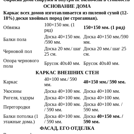
ОСНОВАНИЕ ДОМА
Каркас всех домов изготавливается из пиленой сухой (12-
18%) доски хвойных пород (не строганная).
100×150 мм. (1
Обвязка
150×150
мм. (1 ряд)
ряд)
Доска 40×150 мм.
Доска 40×150 мм./590
Балки пола
/590 мм.
мм.
Доска 20 мм./ шаг
Доска 20 мм./ шаг 25
Черновой пол
25 см.
см.
Опора чернового
Брусок 40х40 мм.
Брусок 40х40 мм.
пола
КАРКАС ВНЕШНИХ СТЕН
40×100 мм./ 590
Каркас
40×150
мм./ 590 мм.
мм.
Укосины
Доска 40×100 мм.
Доска 40×100 мм.
Ригеля, хэдэры
Доска 40×100 мм.
Доска 40×100 мм.
Доска 40×100 мм.
Доска 40×100 мм. /
Перегородки
/ 590 мм.
590 мм.
Балки потолка (1
Доска 40×100 мм.
Доска
40×150
мм. /
этажные дома.)
/ 590 мм.
590 мм.
ФАСАД, ЕГО ОТДЕЛКА