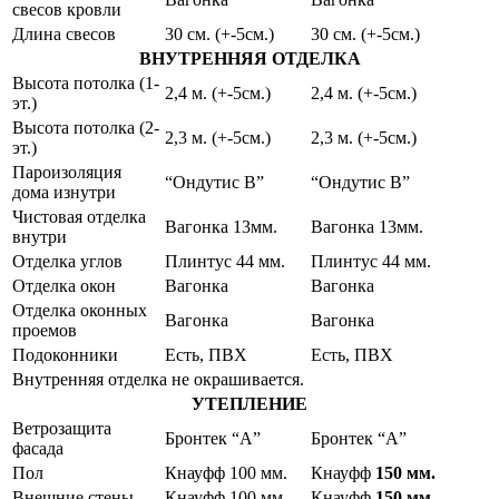
свесов кровли
Длина свесов
30 см. (+-5см.)
30 см. (+-5см.)
ВНУТРЕННЯЯ ОТДЕЛКА
Высота потолка (1-
2,4 м. (+-5см.)
2,4 м. (+-5см.)
эт.)
Высота потолка (2-
2,3 м. (+-5см.)
2,3 м. (+-5см.)
эт.)
Пароизоляция
“Ондутис В”
“Ондутис В”
дома изнутри
Чистовая отделка
Вагонка 13мм.
Вагонка 13мм.
внутри
Отделка углов
Плинтус 44 мм.
Плинтус 44 мм.
Отделка окон
Вагонка
Вагонка
Отделка оконных
Вагонка
Вагонка
проемов
Подоконники
Есть, ПВХ
Есть, ПВХ
Внутренняя отделка не окрашивается.
УТЕПЛЕНИЕ
Ветрозащита
Бронтек “А”
Бронтек “А”
фасада
Пол
Кнауфф 100 мм.
Кнауфф
150
мм.
Внешние стены
Кнауфф 100 мм.
Кнауфф
150
мм.