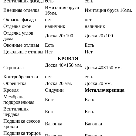
Вентиляция фасада
есть
есть
Имитация бруса
Внешняя отделка
Имитация бруса 16мм.
16мм.
Окраска фасада
нет
нет
Отделка окон
наличник
наличник
Отделка углов
Доска 20х100
Доска 20х100
дома
Оконные отливы
Есть
Есть
Цокольные отливы
Нет
Нет
КРОВЛЯ
Доска 40×150 мм.
Стропила
Доска 40×150 мм.
Контробрешетка
нет
есть
Обрешетка
Доска 20 мм.
Доска 20 мм.
Кровля
Ондулин
Металлочерепица
Мембрана
Есть
Есть
подкровельная
Вентиляция
Есть
Есть
чердака
Подшивка свесов
Вагонка
Вагонка
кровли
Подшивка торцов
Вагонка
Вагонка